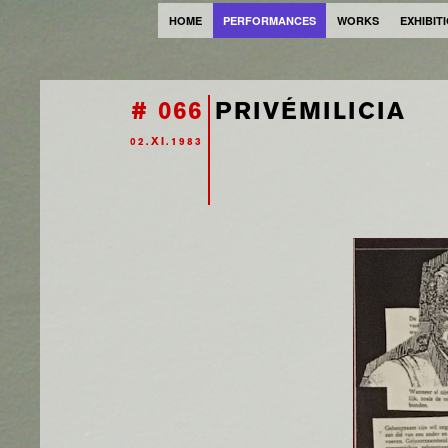
HOME
PERFORMANCES
WORKS
EXHIBIT
# 066
PRIVÉMILICIA
02.XI.1983