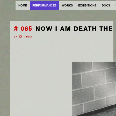
HOME
PERFORMANCES
WORKS
EXHIBITIONS
DOCS
# 065
NOW I AM DEATH THE
17.IX.1983