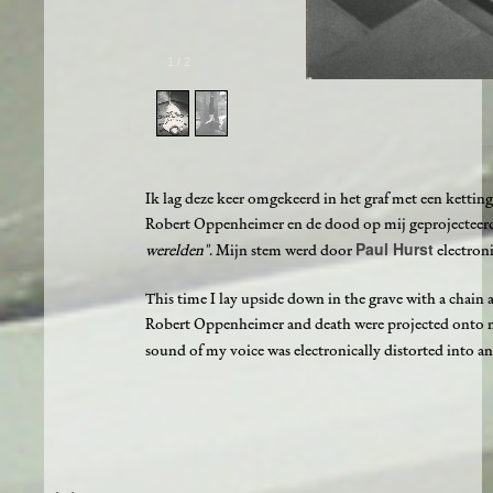
1
/
2
Ik lag deze keer omgekeerd in het graf met een ketting 
Robert Oppenheimer en de dood op mij geprojecteerd
Paul Hurst
werelden"
. Mijn stem werd door
electron
This time I lay upside down in the grave with a chain a
Robert Oppenheimer and death were projected onto m
sound of my voice was electronically distorted into 