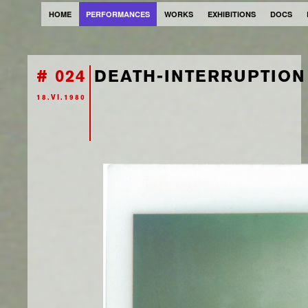
HOME
PERFORMANCES
WORKS
EXHIBITIONS
DOCS
# 024
DEATH-INTERRUPTION 
18.VI.1980