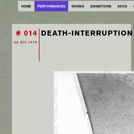
HOME
PERFORMANCES
WORKS
EXHIBITIONS
DOCS
# 014
DEATH-INTERRUPTION 
28.XII.1979