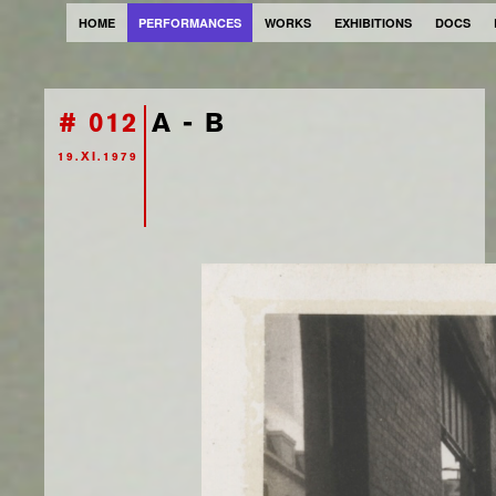
HOME
PERFORMANCES
WORKS
EXHIBITIONS
DOCS
# 012
A - B
19.XI.1979