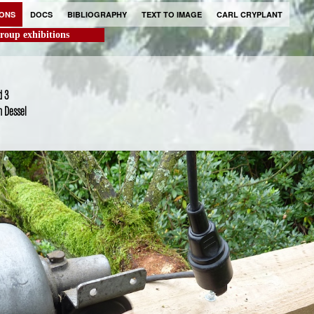
IONS
DOCS
BIBLIOGRAPHY
TEXT TO IMAGE
CARL CRYPLANT
roup exhibitions
d 3
n Dessel