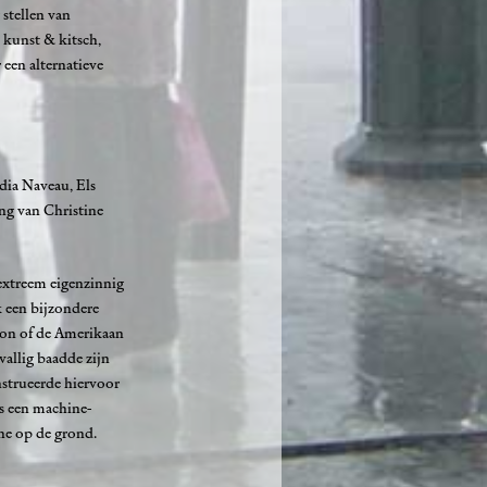
 stellen van
 kunst & kitsch,
 een alternatieve
dia Naveau, Els
ng van Christine
extreem eigenzinnig
k een bijzondere
ion of de Amerikaan
vallig baadde zijn
strueerde hiervoor
os een machine-
ine op de grond.