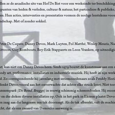
len ze de arcadische site van Hof De Bist voor een weekeinde ter beschikking
ijpunten van heden & verleden, cultuur & natuur, het particuliere & publieke,
en. Hun acties, interventies en presentaties vormen de nodige leestekens voor
andschap. Met of zonder sokkel.
, Peter De Cupere, Danny Devos, Mark Luyten, Pol Matthé, Wesley Meuris, Na
ttoors, Guy Rombouts, Boy-Erik Stappaerts en Leon Vranken, op uitnodigi
kt, kan niet om Danny Devos heen. Sinds 1979 bouwt de kunstenaar aan een 
ody art, performance, installaties en industriële muziek. Hij heeft in zijn wer
d. Zo correspondeerde hij jarenlang met seriemoordenaars zoals Freddy Hor
denkt Devos vooral aan het onverwachte dat achter elke struik loert. Niet toe
anssenspark (De Bond, Brugge)
in eeuwig schimmig schemerdonker. Hij recon
er en der doken diverse installaties op. Ook in het park in Ekeren plaatst Dev
en zaag aan die langzaam een tak doorzaagt. Als de tak afbreekt, valt de mach
cht, dat als een zwaard van Damocles aanwezig is.