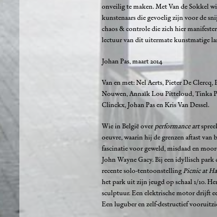
onveilig te maken. Met Van de Sokkel wil
kunstenaars die gevoelig zijn voor de sn
chaos & controle die zich hier manifester
lectuur van dit uitermate kunstmatige l
Johan Pas, maart 2014
Van en met: Nel Aerts, Pieter De Clercq
Nouwen, Annaïk Lou Pitteloud, Tinka Pi
Clinckx, Johan Pas en Kris Van Dessel.
Wie in België over
performance art
spree
oeuvre, waarin hij de grenzen aftast van b
fascinatie voor geweld, misdaad en moor
John Wayne Gacy. Bij een idyllisch park 
recente solo-tentoonstelling
Picnic at H
het park uit zijn jeugd op schaal 1/10. H
sculptuur. Een elektrische motor drijft e
Een luguber en zelf-destructief vooruitzi