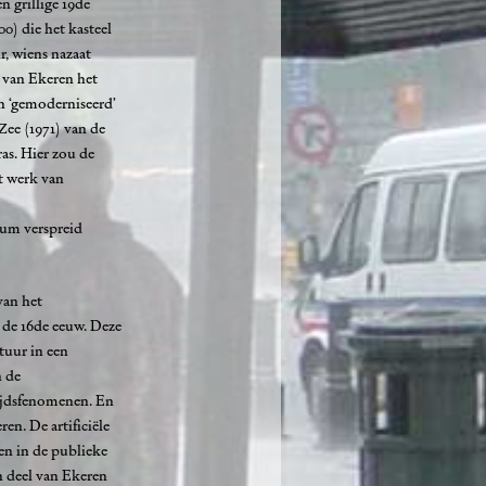
n grillige 19de
0) die het kasteel
, wiens nazaat
r van Ekeren het
n ‘gemoderniseerd’
ee (1971) van de
as. Hier zou de
et werk van
eum verspreid
van het
t de 16de eeuw. Deze
tuur in een
n de
tijdsfenomenen. En
en. De artificiële
en in de publieke
n deel van Ekeren