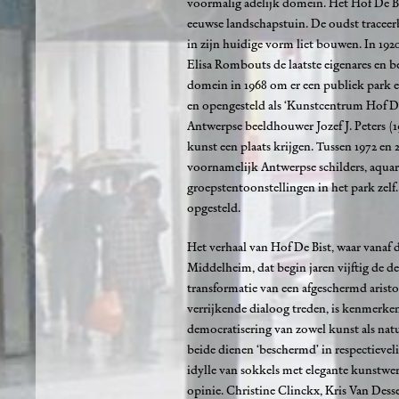
voormalig adelijk domein. Het Hof De Bist
eeuwse landschapstuin. De oudst traceer
in zijn huidige vorm liet bouwen. In 19
Elisa Rombouts de laatste eigenares en 
domein in 1968 om er een publiek park e
en opengesteld als ‘Kunstcentrum Hof D
Antwerpse beeldhouwer Jozef J. Peters (19
kunst een plaats krijgen. Tussen 1972 en 
voornamelijk Antwerpse schilders, aquare
groepstentoonstellingen in het park ze
opgesteld.
Het verhaal van Hof De Bist, waar vanaf 
Middelheim, dat begin jaren vijftig de d
transformatie van een afgeschermd arist
verrijkende dialoog treden, is kenmerken
democratisering van zowel kunst als natu
beide dienen ‘beschermd’ in respectieveli
idylle van sokkels met elegante kunstwer
opinie. Christine Clinckx, Kris Van Des