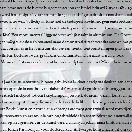
 (of Hof van Guyot) is een strak neo-classistisch kasteel met een hoeve in ee
bare bewoner is de Ekerse burgemeester jonker Emiel Eduard Guyot (1814-190
20 werd het landgoed voor een ronde 475.000 BEF gekocht door een diamantair
bewoonster was. Volledig in tune met de tijdsgeest kocht het gemeentebestuu
n recreatiecentrum van te maken. Enkele jaren later werd het kasteel binneni
e Bist’. Een monumentaal liggend vrouwelijk naakt in aluminium, De Grote Z
27-1983) vleidde zich sensueel maar demonstratief rechtstreeks neer op het gr
2012 vonden er in het centrum elk jaar een tiental tentoonstellingen plaats m
llisten, beeldhouwers, grafiekers en keramisten. Daarnaast waren er ook
lf. Momenteel staan er enkele ontheemde sculpturen van het Middelheimmus
dit jaar Cultuurcentrum Ekeren gehuisvest is, doet overigens denken aan dat 
euren opende in een ‘hof van plaisantie’ waarvan de geschiedenis teruggaat to
ocratisch landgoed tot een laagdrempelig publiek domein, waarin kunst en na
d voor de grote hoop die men in de tweede helft van de vorige eeuw stelde i
ur. Beide, kunst en natuur, zijn echter gaandeweg gemarginaliseerd tot vrije
jk reservaten en musea, die hun ongebreidelde krachten echter ook neutraliser
ken op het gras heeft in de kunstwereld al lang afgedaan maar blijft wel nalev
sel en Johan Pas nodigen voor de derde keer Antwerpse kunstenaars uit om ee