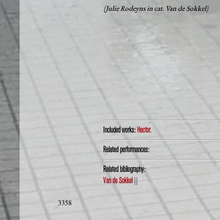
(Julie Rodeyns in cat. Van de Sokkel)
Included works:
Hector
,
Related performances:
Related bibliography:
Van de Sokkel
||
3358