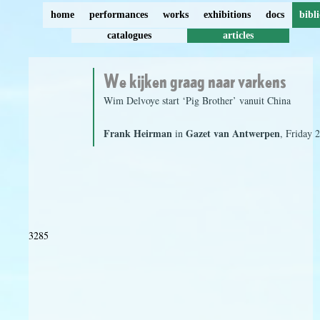
home
performances
works
exhibitions
docs
bibl
catalogues
articles
We kijken graag naar varkens
Wim Delvoye start ‘Pig Brother’ vanuit China
Frank Heirman
Gazet van Antwerpen
in
, Friday 
3285