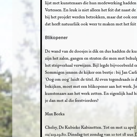
lijst met kunstenaars die hun medewerking hadden 
Vertessen. En leuk is niet alleen het feit dat naast d
bij het projekt werden betrokken, maar dat ook een 
dat heeft natuurliik ook weer te maken met het feit d
Blikopener
De wand van de doosjes is dik en dus hadden de kuns
zijn het zalen, gangen en straten die men met behul
het stripverhaal verwijzen. Bijl legde bijvoorbeeld e
Sommigen jennen de kijker een beetje : bij Jan Carl
'Oog om oog' luidt de titel. Al even tegendraads is
bekijken, moet met een blikopener aan het werk. Jor
kunstenaars aan het werk zetten. En eigenlijk had h
je dan met al die feestvierders?
Max Borka
Chelsy, De Kubieke Kabinetten. Tot en met 12 april 
02/219.19.80. Dinsdag tot zondag van 10 tot 18 uur. 