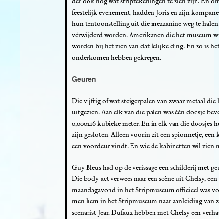
der ook nog wat striptekeningen te zien zijn. En 
feestelijk evenement, hadden Joris en zijn kompan
hun tentoonstelling uit die mezzanine weg te halen.
vérwijderd worden. Amerikanen die het museum wil
worden bij het zien van dat lelijke ding. En zo is 
onderkomen hebben gekregen.
Geuren
Die vijftig of wat steigerpalen van zwaar metaal di
uitgezien. Aan elk van die palen was één doosje beve
0,000216 kubieke meter. En in elk van die doosjes h
zijn gesloten. Alleen voorin zit een spionnetje, een
een voordeur vindt. En wie de kabinetten wil zien 
Guy Bleus had op de verissage een schilderij met g
Die body-act verwees naar een scène uit Chelsy, een 
maandagavond in het Stripmuseum officieel was voor
men hem in het Stripmuseum naar aanleiding van zi
scenarist Jean Dufaux hebben met Chelsy een verha