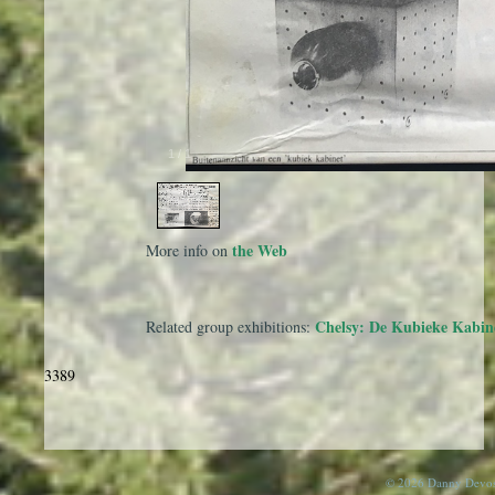
1
/
1
the Web
More info on
Chelsy: De Kubieke Kabin
Related group exhibitions:
3389
© 2026 Danny Devos