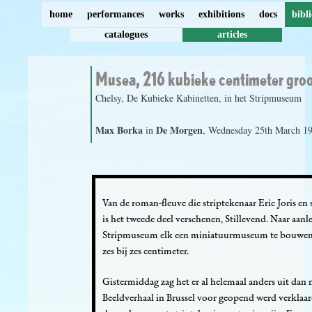
home
performances
works
exhibitions
docs
bibl
catalogues
articles
Musea, 216 kubieke centimeter gro
Chelsy, De Kubieke Kabinetten, in het Stripmuseum
Max Borka
De Morgen
in
, Wednesday 25th March 19
Van de roman-fleuve die striptekenaar Eric Joris e
is het tweede deel verschenen, Stillevend. Naar aanl
Stripmuseum elk een miniatuurmuseum te bouwen. D
zes bij zes centimeter.
Gistermiddag zag het er al helemaal anders uit dan
Beeldverhaal in Brussel voor geopend werd verklaard