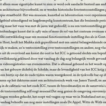
et alleen maar eigentijdse kunst te zien: er werd ook aandacht besteed aan a
 en architectuur bijvoorbeeld, en er werden historische fototentoonstellinge
pse straatbeeld. Het was museum, kunsthal en laboratorium voor experiment
elgebied uitnodigend en laagdrempelig kunstcentrum.Aan die bruisende peri
entig maar het vuur was met de jaren wat gedoofd) is nu een tentoonstelling ge
dendaagse kunst dat in 1987 min of meer de rol van het centrum overnam e
fde ontwikkeling naar een museaal functionerende instelling dus als in Gent
van Hoet, heeft het Muhka zich geprofileerd met een aantal belangwekkende e
ilijk te maken, zo'n tentoonstelling over tentoonstellingen en andere, nog vl
an uit de overvloed aan kunst die ooit in het ICC is getoond slechts een bepe
 onwillekeurig gekleurd door wat vandaag de dag nog belangrijk wordt gevond
 en videoregistraties van evenementen. Dat is allemaal gebeurd en het wordt o
an het gebouw dichtbij de Schelde, maar de levendigheid van het ICC krijg j
r een beetje op dat de oude tijden waren weergekeerd, in de tjokvolle bar op d
nren op het dakterras naast een architectonisch werk van James Turrell, en a
 in de cafetaria van het oude ICC, tussen de broodmandjes en de sanseveria's
r de tentoonstelling zelf oogt museaal.Dat mag gezien de omgeving onvermijde
dingen worden gehecht, het roept wel vragen op waar we in Nederland net zo 
 vandaag behoefte aan nog meer instellingen zoals De Appel, Witte de With e