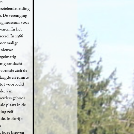
an
ezielende leiding
e. De vereniging
ardig museum voor
aren. In het
eerd. In 1966
toenmalige
e nieuwe
regelmatig
einig aandacht
n vormde zich de
laagde en ruimte
 tot voorbeeld
rake van
oerders gehoor
le plaats in de
ing zelf
e. In de rijk
n
t boze brieven