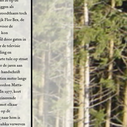
als ze op de
ggen als
 Broodthaers toch
jk Flor Bex, de
 voor de
k kon
fd door gaten in
 de televisie
ling en
te tule op straat
r de jaren aan
e handschrift
tien meter lange
Gordon Matta-
n 1977, kort
scinerende
met elkaar
 op de
 naar hem is
 Muhka verweven