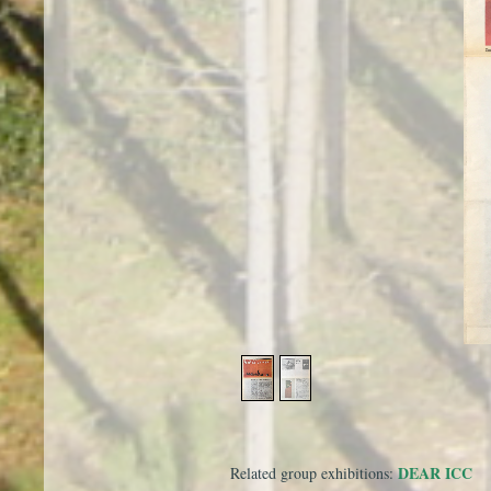
DEAR ICC
Related group exhibitions: