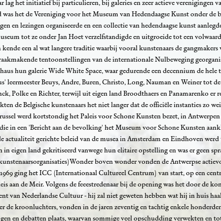
lag het initiatief bij particulieren, bij galeries en zeer actieve verenigingen v
d was het de Vereniging voor het Museum van Hedendaagse Kunst onder de b
ngen en lezingen organiseerde en een collectie van hedendaagse kunst aanlegd
 museum tot ze onder Jan Hoet verzelfstandigde en uitgroeide tot een volwa
nde een al wat langere traditie waarbij vooral kunstenaars de gangmakers w
aakmakende tentoonstellingen van de internationale Nulbeweging georganis
haus hun galerie Wide White Space, waar gedurende een decennium de hele 
us' leermeester Beuys, Andre, Buren, Christo, Long, Nauman en Weiner tot d
Penck, Polke en Richter, terwijl uit eigen land Broodthaers en Panamarenko er 
kten de Belgische kunstenaars het niet langer dat de officiële instanties zo w
Brussel werd kortstondig het Paleis voor Schone Kunsten bezet, in Antwerpe
ie in een 'Bericht aan de bevolking' het Museum voor Schone Kunsten aank
e actualiteit gerichte beleid van de musea in Amsterdam en Eindhoven werd
n in eigen land gekritiseerd vanwege hun elitaire opstelling en was er geen sp
kunstenaarsorganisaties)Wonder boven wonder vonden de Antwerpse actiev
969 ging het ICC (Internationaal Cultureel Centrum) van start, op een centra
eis aan de Meir. Volgens de feeestredenaar bij de opening was het door de kon
t van Nederlandse Cultuur - hij zal niet geweten hebben wat hij in huis haald
der de kroonluchters, vonden in de jaren zeventig en tachtig enkele honderde
ingen en debatten plaats, waarvan sommige veel opschudding verwekten en to