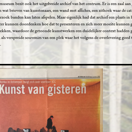
museum bezit ook het uitgebreide archief van het centrum. Er is een zaal aan
wat brieven van kunstenaars, een wand met affiches, een zithoek waar de cata
rzoek banden kan laten afspelen. Maar eigenlijk had dat archief een plaats in 
eter kunnen doordenken hoe dat te presenteren en zich meer moeite kunnen 
e wekken, waardoor de getoonde kunstwerken een duidelijker context hadden 
, als verspreide souvenirs van een plek waar het volgens de overlevering goed
.