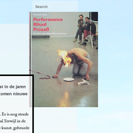
t in de jaren
 komen nieuwe
 Er is nog steeds
l.Terwijl in de
e kunst, gebeurde