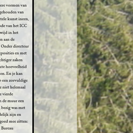
ndere vormen van
n gehouden van
ele kunst ineen,
ode van het ICC
wijd in het
n aan de
. Onder directeur
xposities en met
uchtiger zaken
rkte hoeveelheid
en. En je kan
p een zorvuldige
e niet helemaal
e vierde
an de muur een
, bezig was met
lijk zijn en
goed mee zitten:
n Bureau