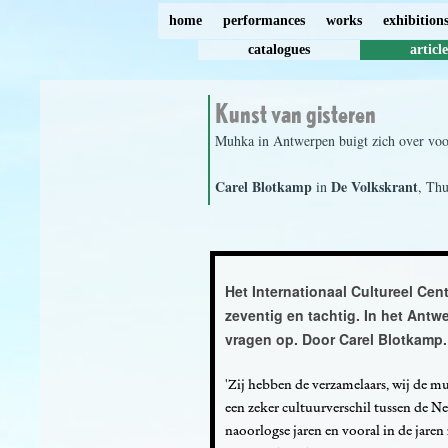
home
performances
works
exhibition
catalogues
article
Kunst van gisteren
Muhka in Antwerpen buigt zich over vo
Carel Blotkamp
De Volkskrant
in
, Thu
Het Internationaal Cultureel Ce
zeventig en tachtig. In het An
vragen op. Door Carel Blotkamp.
'Zij hebben de verzamelaars, wij de mus
een zeker cultuurverschil tussen de Ne
naoorlogse jaren en vooral in de jare