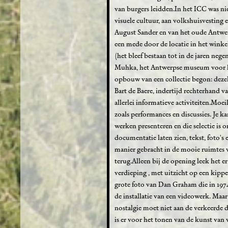
van burgers leidden.In het ICC was ni
visuele cultuur, aan volkshuisvesting
August Sander en van het oude Antwer
een mede door de locatie in het wink
(het bleef bestaan tot in de jaren neg
Muhka, het Antwerpse museum voor he
opbouw van een collectie begon: dezel
Bart de Baere, indertijd rechterhand 
allerlei informatieve activiteiten.Moe
zoals performances en discussies. Je k
werken presenteren en die selectie is
documentatie laten zien, tekst, foto's
manier gebracht in de mooie ruimtes v
terug.Alleen bij de opening leek het e
verdieping , met uitzicht op een kippe
grote foto van Dan Graham die in 1974
de installatie van een videowerk. Maa
nostalgie moet niet aan de verkeerde 
is er voor het tonen van de kunst van