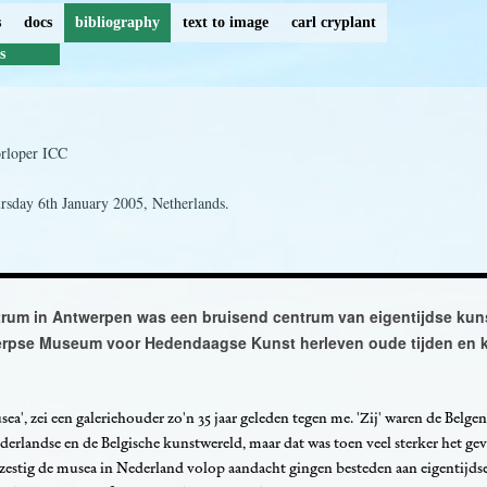
s
docs
bibliography
text to image
carl cryplant
s
orloper ICC
rsday 6th January 2005, Netherlands.
ntrum in Antwerpen was een bruisend centrum van eigentijdse kuns
twerpse Museum voor Hedendaagse Kunst herleven oude tijden en
ea', zei een galeriehouder zo'n 35 jaar geleden tegen me. 'Zij' waren de Belgen.
derlandse en de Belgische kunstwereld, maar dat was toen veel sterker het geva
n zestig de musea in Nederland volop aandacht gingen besteden aan eigentijds