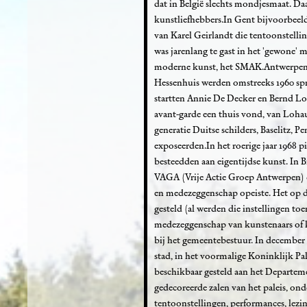
dat in België slechts mondjesmaat. Daar 
kunstliefhebbers.In Gent bijvoorbeel
van Karel Geirlandt die tentoonstelli
was jarenlang te gast in het 'gewone'
moderne kunst, het SMAK.Antwerpen ke
Hessenhuis werden omstreeks 1960 spr
startten Annie De Decker en Bernd Lo
avant-garde een thuis vond, van Loha
generatie Duitse schilders, Baselitz, 
exposeerden.In het roerige jaar 1968 pi
besteedden aan eigentijdse kunst. In 
VAGA (Vrije Actie Groep Antwerpen) d
en medezeggenschap opeiste. Het op d
gesteld (al werden die instellingen toe
medezeggenschap van kunstenaars of 
bij het gemeentebestuur. In december 1
stad, in het voormalige Koninklijk Pal
beschikbaar gesteld aan het Departemen
gedecoreerde zalen van het paleis, on
tentoonstellingen, performances, lez