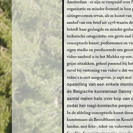
Amsterdam - er zijn er verspreid over 
organisatie en minder formeel in hun
uitingsvormen ervan, als ze kunst van
aanhef van een brief uit 1976 waarin 
betreft haar geslaagde en minder gesla
technische catagorieën: een grote zaal
conceptuele kunst, performance en vid
eigen studio en produceerde een groot
video-aanbod is in het Muhka op een a
grijze zitzakken, geheel passend bij het
euvel bij vertoning van video's: dat 
video's is niet aangegeven, je zapt me
opstelling van een enkele monito
de Belgische kunstenaar Danny de
aantal malen hals over kop van d
zodat het tragi-komische perpetu
In de afdeling conceptuele kunst doen 
kunstenaars als Broodthaers en Kosut
landen, met foto-, tekst- en videowerk