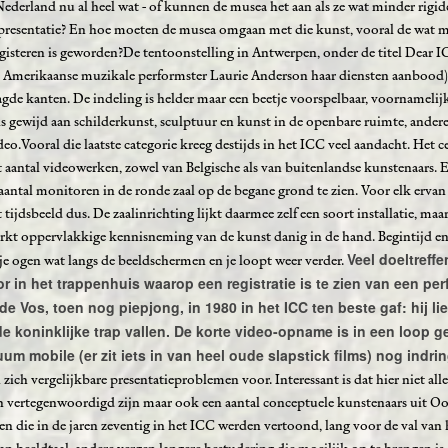
Nederland nu al heel wat - of kunnen de musea het aan als ze wat minder rigid
 presentatie? En hoe moeten de musea omgaan met die kunst, vooral de wat m
 gisteren is geworden?De tentoonstelling in Antwerpen, onder de titel Dear I
de Amerikaanse muzikale performster Laurie Anderson haar diensten aanbood),
agde kanten. De indeling is helder maar een beetje voorspelbaar, voornamelij
 is gewijd aan schilderkunst, sculptuur en kunst in de openbare ruimte, andere
eo.Vooral die laatste categorie kreeg destijds in het ICC veel aandacht. Het 
 aantal videowerken, zowel van Belgische als van buitenlandse kunstenaars. E
antal monitoren in de ronde zaal op de begane grond te zien. Voor elk ervan 
 tijdsbeeld dus. De zaalinrichting lijkt daarmee zelf een soort installatie, maa
werkt oppervlakkige kennisneming van de kunst danig in de hand. Begintijd e
Veel doeltreffe
t je ogen wat langs de beeldschermen en je loopt weer verder.
r in het trappenhuis waarop een registratie is te zien van een pe
 Vos, toen nog piepjong, in 1980 in het ICC ten beste gaf: hij lie
e koninklijke trap vallen. De korte video-opname is in een loop 
um mobile (er zit iets in van heel oude slapstick films) nog indri
zich vergelijkbare presentatieproblemen voor. Interessant is dat hier niet al
h vertegenwoordigd zijn maar ook een aantal conceptuele kunstenaars uit O
en die in de jaren zeventig in het ICC werden vertoond, lang voor de val van 