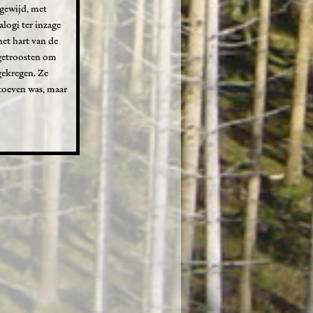
 gewijd, met
logi ter inzage
het hart van de
getroosten om
gekregen. Ze
 toeven was, maar