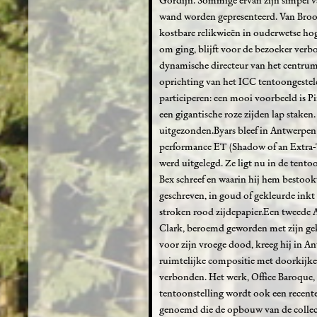
Gordijn. Sommige ervan zijn simpel van
wand worden gepresenteerd. Van Brood
kostbare relikwieën in ouderwetse hoge
om ging, blijft voor de bezoeker verb
dynamische directeur van het centrum
oprichting van het ICC tentoongestel
participeren: een mooi voorbeeld is P
een gigantische roze zijden lap staken.
uitgezonden.Byars bleef in Antwerpen 
performance ET (Shadow of an Extra-Ter
werd uitgelegd. Ze ligt nu in de tento
Bex schreef en waarin hij hem bestookt
geschreven, in goud of gekleurde inkt 
stroken rood zijdepapier.Een tweede
Clark, beroemd geworden met zijn ge
voor zijn vroege dood, kreeg hij in 
ruimtelijke compositie met doorkijke
verbonden. Het werk, Office Baroque, 
tentoonstelling wordt ook een recente
genoemd die de opbouw van de collect