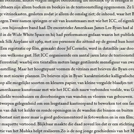
 beeldtaal, andere vergen langere bestudering die moeilijk op te brengen is 
thaers zijn alleen boeken en boekjes in de tentoonstelling opgenomen. Ze li
 vitrinekasten, gesloten zodat je alleen de omslag ziet; de inhoud, waar het
orgen.Twee namen springen er uit van kunstenaars met wie het ICC, of eigenli
, een bijzondere band had. De excentrieke Amerikaan James Lee Byars had al
d in de Wide White Space en hij had performances gedaan waarin het publie
ink Silk Airplane uit 1969, met 100 personen die zittend op de grond hun hoo
 Een registratie op film, gemaakt door Jef Cornelis, werd in datzelfde jaar door
een welkome gast. Het ICC organiseerde een aantal jaren later de tentoonstel
restrial) waarbij een tientallen meters lange gestileerde mensfiguur van zwar
onstelling. Maar het hoogtepunt vormen de vitrines met brieven die Byars ove
e met nieuwe plannen. De brieven zijn in Byars' karakteristieke kalligrafisch
op alle mogelijke soorten en kleuren papier, van kleine vergulde blaadjes tot 
 Amerikaanse kunstenaar met wie het ICC zich nauw verbonden voelde, was 
kliefde woonhuizen en doorboringen van wanden en vloeren van gebouwen. I
Antwerpen gelegenheid om een leegstaand kantoorpand te bewerken tot een fa
n van dak tot kelder en ronde openingen in de wanden die binnen en buiten 
bestaat niet meer maar is goed gedocumenteerd in fotowerken en in een film;
 maquette vertoond. Blijkbaar maakte die daad zoveel los dat er een stichting
ie van het Muhka helpt realiseren.Zo is de nog jonge geschiedenis van het