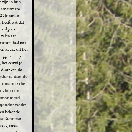
e zijn in hun
eer efemere
CC (naar de
 heeft wat dat
k volgens
 zalen aan
centrum had een
en keuze uit het
liggen een paar
r, het eeuwige
n duur van de
nder is dan de
rformance die
t zich een
gemonteerd,
ngender werkt.
leen bekende
ost-Europese
het IJzeren