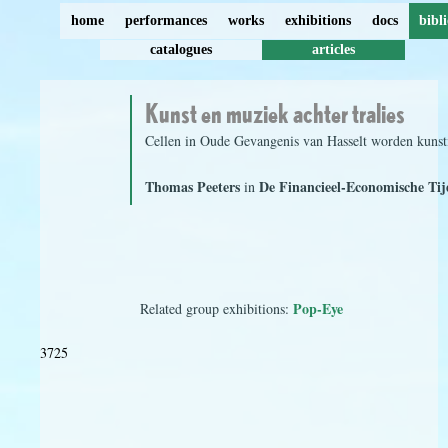
home
performances
works
exhibitions
docs
bibl
catalogues
articles
Kunst en muziek achter tralies
Cellen in Oude Gevangenis van Hasselt worden kunst
Thomas Peeters
De Financieel-Economische Tij
in
Pop-Eye
Related group exhibitions:
3725