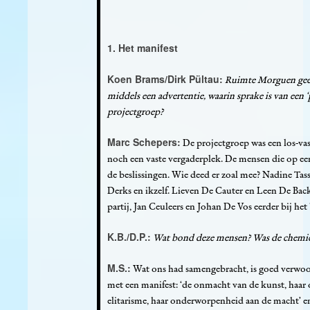
1. Het manifest
Koen Brams/Dirk Pültau:
Ruimte Morguen geef
middels een advertentie, waarin sprake is van een 
projectgroep?
Marc Schepers:
De projectgroep was een los-va
noch een vaste vergaderplek. De mensen die op e
de beslissingen. Wie deed er zoal mee? Nadine Tas
Derks en ikzelf. Lieven De Cauter en Leen De Back
partij, Jan Ceuleers en Johan De Vos eerder bij het
K.B./D.P.:
Wat bond deze mensen? Was de chemie
M.S.:
Wat ons had samengebracht, is goed verwoor
met een manifest: ‘de onmacht van de kunst, haar
elitarisme, haar onderworpenheid aan de macht’