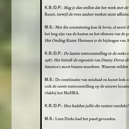
K.B./D.P.:
Mag je dan stellen dat het werk met de 
Kunst
, terwijl de twee andere werken meer affinit
M.S.:
Met die constatering kan ik leven, al moet i
het leeg zijn van de kasten en het efemere van de 
Het Onding Kunst
. Herinner je de bijdragen van A
K.B./D.P.:
De laatste tentoonstelling in de reeks 
1987. Het betreft de expositie van Danny Devos di
America’s most bizarre murderer
.
Waarom wilden ju
M.S.:
De combinatie van misdaad en kunst leek on
ook de eerste tentoonstelling op de nieuwe locat
vlakbij het MuHKA.
K.B./D.P.:
Hoe hadden jullie die ruimte ontdekt?
M.S.:
Leen Derks had het pand gevonden.