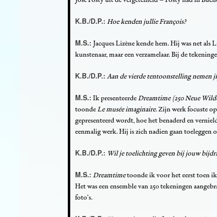
K.B./D.P.:
Hoe kenden jullie François?
M.S.:
Jacques Lizène kende hem. Hij was net als L
kunstenaar, maar een verzamelaar. Bij de tekeninge
K.B./D.P.:
Aan de vierde tentoonstelling nemen j
M.S.:
Ik presenteerde
Dreamtime (250 Neue Wilde
toonde
Le musée imaginaire
. Zijn werk focuste o
gepresenteerd wordt, hoe het benaderd en vernield
eenmalig werk. Hij is zich nadien gaan toeleggen 
K.B./D.P.:
Wil je toelichting geven bij jouw bijdr
M.S.:
Dreamtime
toonde ik voor het eerst toen i
Het was een ensemble van 250 tekeningen aangebr
foto’s.