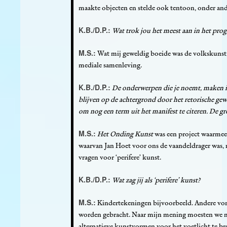
maakte objecten en stelde ook tentoon, onder and
K.B./D.P.:
Wat trok jou het meest aan in het pro
M.S.:
Wat mij geweldig boeide was de volkskunst, 
mediale samenleving.
K.B./D.P.:
De onderwerpen die je noemt, maken in
blijven op de achtergrond door het retorische gew
om nog een term uit het manifest te citeren.
De gr
M.S.:
Het Onding Kunst
was een project waarmee w
waarvan Jan Hoet voor ons de vaandeldrager was,
vragen voor ‘perifere’ kunst.
K.B./D.P.:
Wat zag jij als
‘perifere’ kunst?
M.S.:
Kindertekeningen bijvoorbeeld. Andere vor
worden gebracht. Naar mijn mening moesten we
alternatieve kunstvormen voor het voetlicht te br