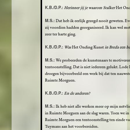
K.B./D.P.:
Herinner jij je waarom Stalker
Het On
M.S.:
Dat heb ik eerlijk gezegd nooit geweten. Eve
zij voordien hadden georganiseerd. Ik kan wel met 
zeer ter harte ging.
K.B./D.P.:
Was
Het Onding Kunst
in Breda een h
M.S.:
We probeerden de kunstenaars te motiveren
tentoonstelling. Dat is niet iedereen gelukt. Lo
droegen bijvoorbeeld een werk bij dat ten nauwst
Ruimte Morguen.
K.B./D.P.:
En de anderen?
M.S.:
Ik heb niet alle werken meer op mijn netvli
in Ruimte Morguen aan de slag waren. Toen we in 
Ruimte Morguen een tentoonstelling ten einde va
Tuymans aan het voorbereiden.