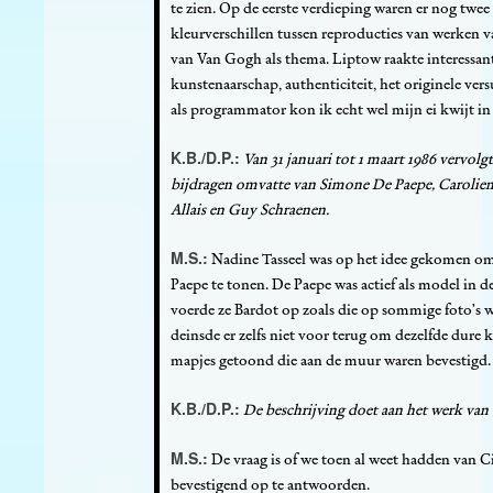
te zien. Op de eerste verdieping waren er nog twee
kleurverschillen tussen reproducties van werken 
van Van Gogh als thema. Liptow raakte interessan
kunstenaarschap, authenticiteit, het originele vers
als programmator kon ik echt wel mijn ei kwijt i
K.B./D.P.:
Van 31 januari tot 1 maart 1986 vervolg
bijdragen omvatte van Simone De Paepe, Carolien 
Allais en Guy Schraenen.
M.S.:
Nadine Tasseel was op het idee gekomen om
Paepe te tonen. De Paepe was actief als model in d
voerde ze Bardot op zoals die op sommige foto’s w
deinsde er zelfs niet voor terug om dezelfde dure 
mapjes getoond die aan de muur waren bevestigd.
K.B./D.P.:
De beschrijving doet aan het werk va
M.S.:
De vraag is of we toen al weet hadden van 
bevestigend op te antwoorden.