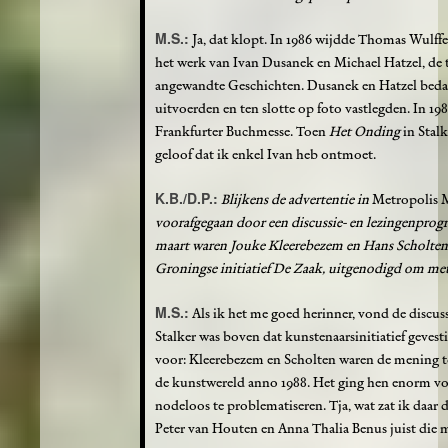
M.S.:
Ja, dat klopt. In 1986 wijdde Thomas Wulff
het werk van Ivan Dusanek en Michael Hatzel, de 
angewandte Geschichten. Dusanek en Hatzel bedac
uitvoerden en ten slotte op foto vastlegden. In 19
Frankfurter Buchmesse. Toen
Het Onding
in Stalk
geloof dat ik enkel Ivan heb ontmoet.
K.B./D.P.:
Blijkens de advertentie in
Metropolis 
voorafgegaan door een discussie- en lezingenprogr
maart waren Jouke Kleerebezem en Hans Scholten,
Groningse initiatief De Zaak, uitgenodigd om met 
M.S.:
Als ik het me goed herinner, vond de discuss
Stalker was boven dat kunstenaarsinitiatief gevesti
voor: Kleerebezem en Scholten waren de mening toe
de kunstwereld anno 1988. Het ging hen enorm vo
nodeloos te problematiseren. Tja, wat zat ik daar
Peter van Houten en Anna Thalia Benus juist die 