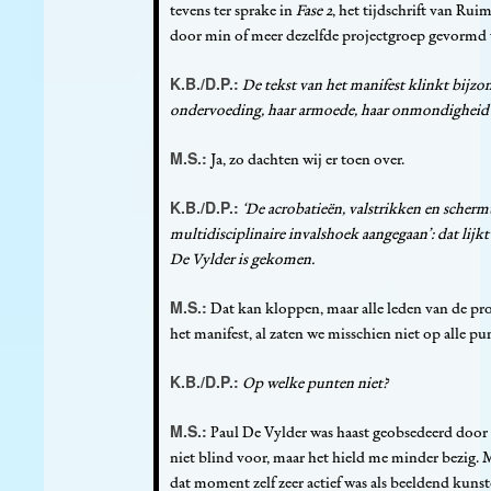
tevens ter sprake in
Fase 2
, het tijdschrift van Ru
door min of meer dezelfde projectgroep gevormd 
K.B./D.P.:
De tekst van het manifest klinkt bijz
ondervoeding, haar armoede, haar onmondigheid’: 
M.S.:
Ja, zo dachten wij er toen over.
K.B./D.P.:
‘De acrobatieën, valstrikken en scher
multidisciplinaire invalshoek aangegaan’: dat lijkt
De Vylder is gekomen.
M.S.:
Dat kan kloppen, maar alle leden van de pro
het manifest, al zaten we misschien niet op alle pun
K.B./D.P.:
Op welke punten niet?
M.S.:
Paul De Vylder was haast geobsedeerd door d
niet blind voor, maar het hield me minder bezig. M
dat moment zelf zeer actief was als beeldend kunst