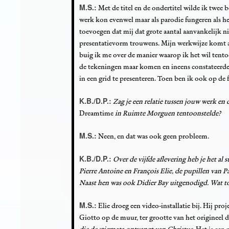
M.S.:
Met de titel en de ondertitel wilde ik twee
werk kon evenwel maar als parodie fungeren als he
toevoegen dat mij dat grote aantal aanvankelijk n
presentatievorm trouwens. Mijn werkwijze komt alt
buig ik me over de manier waarop ik het wil tento
de tekeningen maar komen en ineens constateerde 
in een grid te presenteren. Toen ben ik ook op de
K.B./D.P.:
Zag je een relatie tussen jouw werk e
Dreamtime
in Ruimte Morguen tentoonstelde
?
M.S.:
Neen, en dat was ook geen probleem.
K.B./D.P.:
Over de vijfde aflevering heb je het al
Pierre Antoine
en
François Elie,
de pupillen van P
Naast hen was ook Didier Bay uitgenodigd. Wat t
M.S.:
Elie droeg een video-installatie bij. Hij pro
Giotto op de muur, ter grootte van het origineel 