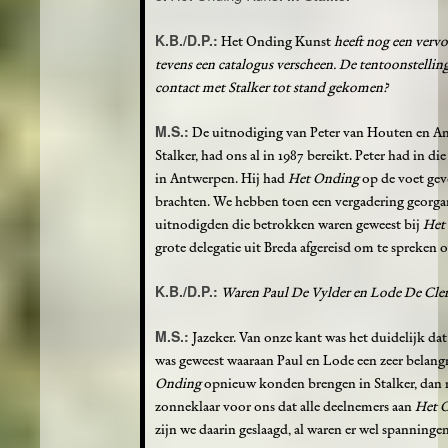
K.B./D.P.:
Het Onding Kunst
heeft nog een vervol
tevens een catalogus verscheen. De tentoonstelling 
contact met Stalker tot stand gekomen?
M.S.:
De uitnodiging van Peter van Houten en Ann
Stalker, had ons al in 1987 bereikt. Peter had in di
in Antwerpen. Hij had
Het Onding
op de voet gev
brachten. We hebben toen een vergadering georgan
uitnodigden die betrokken waren geweest bij
Het
grote delegatie uit Breda afgereisd om te spreken o
K.B./D.P.:
Waren Paul De Vylder en Lode De Cler
M.S.:
Jazeker. Van onze kant was het duidelijk da
was geweest waaraan Paul en Lode een zeer belangr
Onding
opnieuw konden brengen in Stalker, dan m
zonneklaar voor ons dat alle deelnemers aan
Het 
zijn we daarin geslaagd, al waren er wel spanning