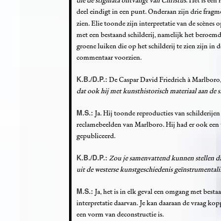
die de stigmata ontvangt van Christus
. Het is een
deel eindigt in een punt. Onderaan zijn drie fragme
zien. Elie toonde zijn interpretatie van de scènes
met een bestaand schilderij, namelijk het beroem
groene luiken die op het schilderij te zien zijn in
commentaar voorzien.
K.B./D.P.:
De Caspar David Friedrich à Marlboro
dat ook hij met kunsthistorisch materiaal aan de s
M.S.:
Ja. Hij toonde reproducties van schilderije
reclamebeelden van Marlboro. Hij had er ook een 
gepubliceerd.
K.B./D.P.:
Zou je samenvattend kunnen stellen d
uit de westerse kunstgeschiedenis geïnstrumentali
M.S.:
Ja, het is in elk geval een omgang met besta
interpretatie daarvan. Je kan daaraan de vraag kopp
een vorm van deconstructie is.