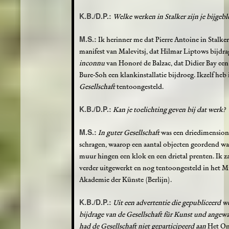
K.B./D.P.:
Welke werken in Stalker zijn je bijgebl
M.S.:
Ik herinner me dat Pierre Antoine in Stalke
manifest van Malevitsj, dat Hilmar Liptows bijdr
inconnu
van Honoré de Balzac, dat Didier Bay een
Bure-Soh een klankinstallatie bijdroeg. Ikzelf heb 
Gesellschaft
tentoongesteld.
K.B./D.P.:
Kan je toelichting geven bij dat werk?
M.S.:
In guter Gesellschaft
was een driedimensionaa
schragen, waarop een aantal objecten geordend wa
muur hingen een klok en een drietal prenten. Ik zag
verder uitgewerkt en nog tentoongesteld in het 
Akademie der Künste (Berlijn).
K.B./D.P.:
Uit een advertentie die gepubliceerd w
bijdrage van de Gesellschaft für Kunst und angew
had de Gesellschaft niet geparticipeerd aan
Het O