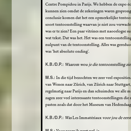
Centre Pompidou in Parijs. We hebben de expo éch
kunnen zien omdat de zekeringen waren gesprong
conclusie komen dat het een opmerkelijke tentoon
soort tentoonstelling waarvan je niet zou verwac
was er te zien? Een paar vitrines met naoorlogse su
wat tekst. Dat was het. Het was een tentoonstellin
nulpunt van de tentoonstelling. Alles was gereduce
was ‘het absolute onding’.
K.B./D.P.:
Waarom wou je die tentoonstelling zie
M.S.:
In die tijd bezochten we zeer veel expositie
van Wenen naar Zürich, van Zürich naar Stuttgart,
regelmatig naar Parijs en dan schuimden we alle mu
zagen zeer veel interessante tentoonstellingen die 
pasten zoals dat door het Museum van Hedendaags
K.B./D.P.:
Was
Les Immatériaux
voor jou de eer
M.S.:
Voor zover ik weet wel, ja.