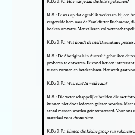
K.B./D.P.:
Hoe was je aan die foto’s gekomen?
M.S.:
Ik was op dat ogenblik werkzaam bij een An
vergezelde hem naar de Frankfurter Buchmesse, di
boeken omvatte. Met valiezen vol wetenschappelijk
K.B./D.P.:
Wat houdt de titel
Dreamtime
precies 
M.S.:
De Aboriginals in Australië gebruiken de ter
proberen te ontwaren. Ik vond het een interessan
tussen vormen en betekenissen. Het werk gaat voo
K.B./D.P.:
Waarom? In welke zin?
M.S.:
Die wetenschappelijke beelden die met foto
kunnen niet door iedereen gelezen worden. Meer n
aantal mensen worden geïnterpreteerd. Voor ons zi
materiaal voor
dreamtime
.
K.B./D.P.:
Binnen die kleine groep van vakmensen 