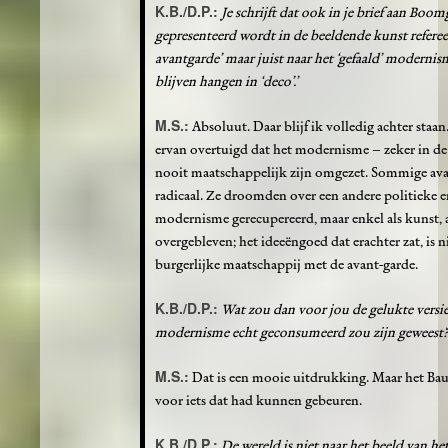
K.B./D.P.:
Je schrijft dat ook in je brief aan Boo
gepresenteerd wordt in de beeldende kunst refereer
avantgarde’ maar juist naar het ‘gefaald’ modernis
blijven hangen in ‘deco’.’
M.S.:
Absoluut. Daar blijf ik volledig achter staa
ervan overtuigd dat het modernisme – zeker in de
nooit maatschappelijk zijn omgezet. Sommige avan
radicaal. Ze droomden over een andere politieke 
modernisme gerecupereerd, maar enkel als kunst, a
overgebleven; het ideeëngoed dat erachter zat, is
burgerlijke maatschappij met de avant-garde.
K.B./D.P.:
Wat zou dan voor jou de gelukte versie
modernisme echt geconsumeerd zou zijn geweest?
M.S.:
Dat is een mooie uitdrukking. Maar het Bauh
voor iets dat had kunnen gebeuren.
K.B./D.P.:
De wereld is niet naar het beeld van 