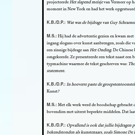
projecteerde
Het slapend meisje
van Vermeer op ha
moment in New York en had het werk opgestuurd 
K.B./D.P.:
Wat was de bijdrage van Guy Schraene
M.S.:
Hij had de advertentie gezien en kwam met e
ingang slogans over kunst aanbrengen, zoals die v
een zinnige bijdrage aan
Het Onding
. De Chinese
omgekeerde. Ze presenteerde een tekst naast een b
typmachine waarmee de tekst geschreven was:
Tho
statement
.
K.B./D.P.:
In hoeverre paste de groepstentoonste
Kunst
?
M.S.:
Met elk werk werd de boodschap gebracht da
bovendien met uiterst beperkte middelen. Dat laat
K.B./D.P.:
Opvallend is ook dat jullie bijdragen 
bekendstonden als kunstenaars, zoals Simone De 