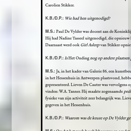
Carolien Stikker.
K.B./D.P.:
Wie had hen uitgenodigd?
M.S.:
Paul De Vylder was docent aan de Koninkli
Hij had Nadine Tasseel uitgenodigd, die opnieuw 
Daarnaast werd ook
Girl Asleep
van Stikker opnie
K.B./D.P.:
Is
Het Onding
nog op andere plaatsen 
M.S.:
Ja, in het kader van Galerie 86, een kunstb
in het Hessenhuis in Antwerpen plaatsvond, heb
gepresenteerd. Lieven De Cauter was vervolgens o
vinden: W.A. Tanner. Hij maakte zogenaamde
pede
fysieke van zijn activiteit zeer belangrijk was. Lie
gegeven in het Hessenhuis.
K.B./D.P.:
Waarom was de keuze op De Vylder ge
M.S.: