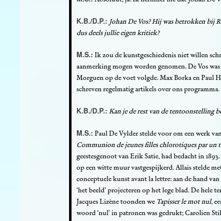
K.B./D.P.:
Johan De Vos? Hij was betrokken bij
dus deels jullie eigen kritiek?
M.S.:
Ik zou de kunstgeschiedenis niet willen schri
aanmerking mogen worden genomen. De Vos was tr
Morguen op de voet volgde. Max Borka en Paul Hu
schreven regelmatig artikels over ons programma.
K.B./D.P.:
Kan je de rest van de tentoonstelling b
M.S.:
Paul De Vylder stelde voor om een werk van
Communion de jeunes filles chlorotiques par un 
geestesgenoot van Erik Satie, had bedacht in 1893.
op een witte muur vastgespijkerd. Allais stelde m
conceptuele kunst avant la lettre: aan de hand van
‘het beeld’ projecteren op het lege blad. De hele t
Jacques Lizène toonden we
Tapisser le mot nul
, e
woord ‘nul’ in patronen was gedrukt; Carolien St