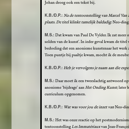
Johan droeg ook een tekst bij.
K.B./D.P.:
Na de tentoonstelling van Marcel Van
plaats. De titel klinkt tamelijk baldadig:
Neo-ding 
M.S.:
Dat kwam van Paul De Vylder. Ik zat meer op
solden van de kunst’. In ieder geval kwam de titel 
bedoeling dat een anonieme kunstenaar het werk 
Toen puntje bij paaltje kwam, mocht ik de meube
K.B./D.P.:
Heb je vervolgens je naam aan die exp
M.S.:
Daar moet ik een tweeslachtig antwoord op
anonieme ‘bijdrage’ aan
Het Onding Kunst
; later
curriculum opgenomen.
K.B./D.P.:
Wat was voor jou de inzet van
Neo-din
M.S.:
Het was onze reactie op het postmodernisme
tentoonstelling
Les Immatériaux
van Jean-Françoi