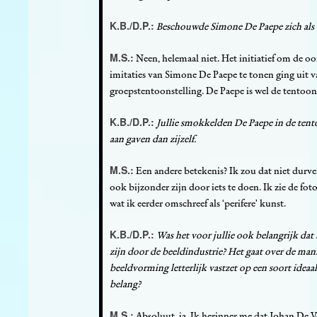
K.B./D.P.:
Beschouwde Simone De Paepe zich als 
M.S.:
Neen, helemaal niet. Het initiatief om de oo
imitaties van Simone De Paepe te tonen ging uit v
groepstentoonstelling. De Paepe is wel de tentoo
K.B./D.P.:
Jullie smokkelden De Paepe in de tento
aan gaven dan zijzelf.
M.S.:
Een andere betekenis? Ik zou dat niet durv
ook bijzonder zijn door iets te doen. Ik zie de fot
wat ik eerder omschreef als ‘perifere’ kunst.
K.B./D.P.:
Was het voor jullie ook belangrijk dat 
zijn door de beeldindustrie? Het gaat over de ma
beeldvorming letterlijk vastzet op een soort idea
belang?
M.S.:
Absoluut, ja. Ik herinner me dat Johan De 