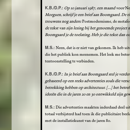
K.B./D.P.:
Op 10 januari 1987, een maand voor
Ne
Morguen, schrijf je een brief aan Boomgaard. De t
trouwens nog anders:
Postmodernisme, de metafoo
de tekst van zijn lezing bij het genoemde project 
Boomgaard je de toelating. Heb je die tekst dan o
M.S.:
Neen, dat is er niet van gekomen. Ik heb uitei
die het publiek kon meenemen. Het leek me beter
tentoonstelling te verbinden.
K.B./D.P.:
In je brief aan Boomgaard stel je verder
gebaseerd op een reeks advertenties zoals die versc
betrekking hebben op architectuur. […] het betreft
ideeën die in de jaren 20 en 30 ontwikkeld zijn ge
M.S.:
Die advertenties maakten inderdaad deel ui
totaal verbijsterd had toen ik die publicitaire beel
met de installatiekunst van de jaren 80.