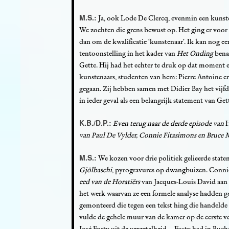
M.S.:
Ja, ook Lode De Clercq, evenmin een kunst
We zochten die grens bewust op. Het ging er voo
dan om de kwalificatie ‘kunstenaar’. Ik kan nog ee
tentoonstelling in het kader van
Het Onding
bena
Gette. Hij had het echter te druk op dat moment 
kunstenaars, studenten van hem: Pierre Antoine en 
gegaan. Zij hebben samen met Didier Bay het vijfd
in ieder geval als een belangrijk statement van Get
K.B./D.P.:
Even terug naar de derde episode van
van Paul De Vylder, Connie Fitzsimons en Bruce Me
M.S.:
We kozen voor drie politiek gelieerde state
Gjölbaschi
, pyrogravures op dwangbuizen. Conni
eed van de Horatiërs
van Jacques-Louis David aan 
het werk waarvan ze een formele analyse hadden g
gemonteerd die tegen een tekst hing die handelde 
vulde de gehele muur van de kamer op de eerste ve
José Fosty uit de vergetelheid – Fosty had in Buc