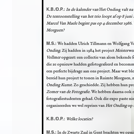
K.B./D.P.:
In de kalender van
Het Onding
valt na
De tentoonstelling van het trio loopt af op 8 jun
Marcel Van Maele begint pas op 4 december 1986. W
Morguen?
M.S.:
We hadden Ulrich Tillmann en Wolfgang Vo
Onding
. Zij hadden in 1984 het project
Meisterwe
Vollmer
opgezet: een collectie van alom bekende 
die ze opnieuw hadden gefotografeerd en becomme
een perfecte bijdrage aan ons project. Maar wat b
bereid hun project te tonen in Ruimte Morguen, 
Onding Kunst
. Zo geschiedde. Zij hebben hun pro
Zomer van de Fotografie
. We hebben daarna ook n
fotografiestudenten gehad. Ook die expo paste nie
organiseerden we wel reprises van
Het Onding
op a
K.B./D.P.:
Welke locaties?
M.S.:
In de Zwarte Zaal in Gent brachten we opn