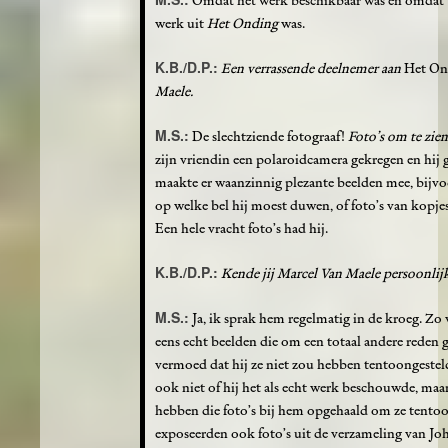
Omdat het werk beschikbaar was en omdat
werk uit
Het Onding
was.
K.B./D.P.:
Een verrassende deelnemer aan
Het On
Maele.
M.S.:
De slechtziende fotograaf!
Foto’s om te zie
zijn vriendin een polaroidcamera gekregen en hij ge
maakte er waanzinnig plezante beelden mee, bijvoor
op welke bel hij moest duwen, of foto’s van kopjes
Een hele vracht foto’s had hij.
K.B./D.P.:
Kende jij Marcel Van Maele persoonlij
M.S.:
Ja, ik sprak hem regelmatig in de kroeg. Zo 
eens echt beelden die om een totaal andere reden
vermoed dat hij ze niet zou hebben tentoongesteld 
ook niet of hij het als echt werk beschouwde, maa
hebben die foto’s bij hem opgehaald om ze tento
exposeerden ook foto’s uit de verzameling van Jo