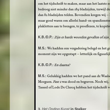
om het tijdschrift te maken, maar aan het laatst
bedroeg niet minder dan 189 bladzijden, terwijl d
dan 82 bladzijden telden. Bovendien kregen wij – 
maar goed waren om allerlei hand- en spandiensten 
plakletters aan te brengen, te proeflezen, te kopiër
K.B./D.P.:
Zijn er harde woorden gevallen of zijn 
M.S.:
We hadden een vergadering belegd en het gin
moment zijn we opgestapt – letterlijk en figuurlij
K.B./D.P.:
En daarna?
M.S.:
Gelukkig hadden we het pand aan de Waalse
Morguen.
Fase 2
was dood en begraven. Noch wij, 
Tasseel of Lode De Clercq hebben het tijdschrift v
3.
Het Onding Kunst
in Stalker