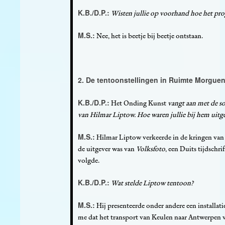
K.B./D.P.:
Wisten jullie op voorhand hoe het pr
M.S.:
Nee, het is beetje bij beetje ontstaan.
2. De tentoonstellingen in Ruimte Morgue
K.B./D.P.:
Het Onding Kunst
vangt aan met de s
van Hilmar Liptow. Hoe waren jullie bij hem uit
M.S.:
Hilmar Liptow verkeerde in de kringen van 
de uitgever was van
Volksfoto
, een Duits tijdschri
volgde.
K.B./D.P.:
Wat stelde Liptow tentoon?
M.S.:
Hij presenteerde onder andere een installati
me dat het transport van Keulen naar Antwerpen ve