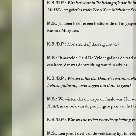
K.B./D.P.:
Was het voor jullie belangrijk dat Rui
MuHKA en galeries zoals Zeno X en Micheline Szw
M.S.:
Ja. Leen heeft er een beslissende rol in gesp
Ruimte Morguen.
K.B./D.P.:
Hoe stond jij daar tegenover?
M.S.:
Ik aarzelde. Paul De Vylder gaf ons de raad o
een keer’, dat was de strekking van zijn advies.
K.B./D.P.:
Wisten jullie dat Danny’s tentoonstelli
hebben jullie nog overwogen om door te gaan?
M.S.:
We wisten dat die expo de finale was. Het wa
Kunst
, maar ook van de projectgroep én van het ti
K.B./D.P.:
Wat was de reden voor de opheffing va
M.S.:
Een groot deel van de verklaring ligt bij
Fas