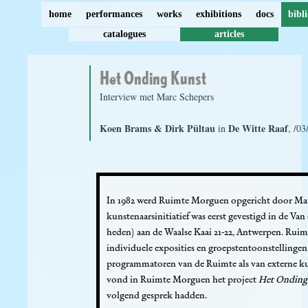
home
performances
works
exhibitions
docs
bibl
catalogues
articles
Het Onding Kunst
Interview met Marc Schepers
Koen Brams & Dirk Pültau
De Witte Raaf
in
, /0
In 1982 werd Ruimte Morguen opgericht door Mar
kunstenaarsinitiatief was eerst gevestigd in de Van 
heden) aan de Waalse Kaai 21-22, Antwerpen. Ruim
individuele exposities en groepstentoonstellingen
programmatoren van de Ruimte als van externe kun
vond in Ruimte Morguen het project
Het Onding
volgend gesprek hadden.