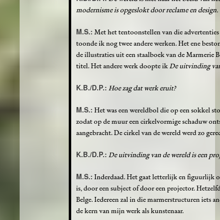
modernisme is opgeslokt door reclame en design.
M.S.:
Met het tentoonstellen van die advertenties
toonde ik nog twee andere werken. Het ene beston
de illustraties uit een staalboek van de Marmerie
titel. Het andere werk doopte ik
De uitvinding va
K.B./D.P.:
Hoe zag dat werk eruit?
M.S.:
Het was een wereldbol die op een sokkel st
zodat op de muur een cirkelvormige schaduw onts
aangebracht. De cirkel van de wereld werd zo ger
K.B./D.P.:
De uitvinding van de wereld is een proj
M.S.:
Inderdaad. Het gaat letterlijk en figuurlijk o
is, door een subject of door een projector. Hetze
Belge. Iedereen zal in die marmerstructuren iets an
de kern van mijn werk als kunstenaar.