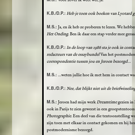
K.B./D.P.:
Heb je toen ook boeken van Lyotard 
M.S.:
Ja, en ik heb ze proberen te lezen. We hebb
Het Onding
. Ben ik daar een stap verder mee gera
K.B./D.P.:
In de loop van 1986 sta je ook in cont
redacteurs van de essaybundel
Van het postmoder
correspondentie tussen jou en Jeroen bezorgd…
M.S.:
…weten jullie hoe ik met hem in contact w
K.B./D.P.:
Nee, dat blijkt niet uit de briefwisselin
M.S.:
Jeroen had mijn werk
Dreamtime
gezien in
ook in Parijs te zien geweest in een groepstentoon
Photographie
. Een deel van die tentoonstelling w
zijn toen met elkaar in contact gekomen en hij hee
postmodernisme bezorgd.