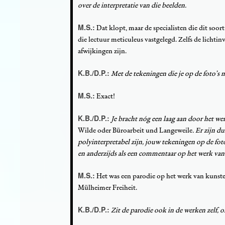
over de interpretatie van die beelden.
M.S.:
Dat klopt, maar de specialisten die dit soor
die lectuur meticuleus vastgelegd. Zelfs de licht
afwijkingen zijn.
K.B./D.P.:
Met de tekeningen die je op de foto’s m
M.S.:
Exact!
K.B./D.P.:
Je bracht nóg een laag aan door het we
Wilde oder Büroarbeit und Langeweile
. Er zijn d
polyinterpretabel zijn, jouw tekeningen op de fot
en anderzijds als een commentaar op het werk va
M.S.:
Het was een parodie op het werk van kunsten
Mülheimer Freiheit.
K.B./D.P.:
Zit de parodie ook in de werken zelf, of