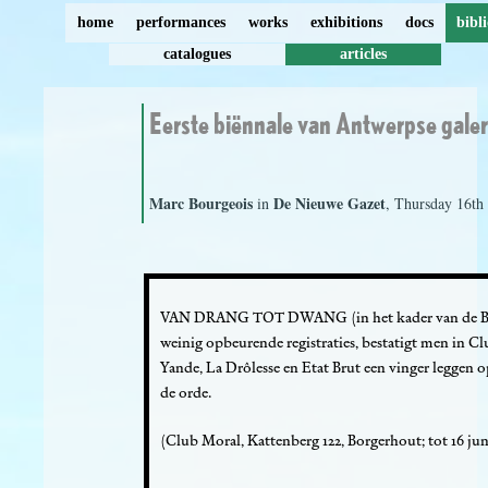
home
performances
works
exhibitions
docs
bibl
catalogues
articles
Eerste biënnale van Antwerpse galer
Marc Bourgeois
De Nieuwe Gazet
in
, Thursday 16th
VAN DRANG TOT DWANG (in het kader van de Biënn
weinig opbeurende registraties, bestatigt men in
Yande, La Drôlesse en Etat Brut een vinger leggen 
de orde.
(Club Moral, Kattenberg 122, Borgerhout; tot 16 jun