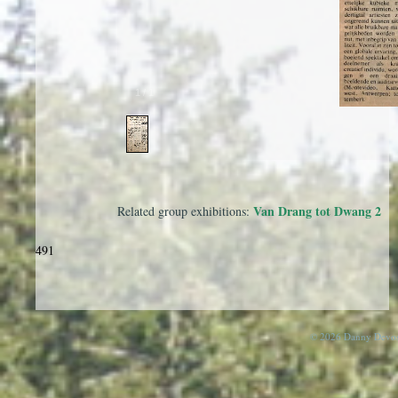
1
/
1
Van Drang tot Dwang 2
Related group exhibitions:
491
© 2026 Danny Devos