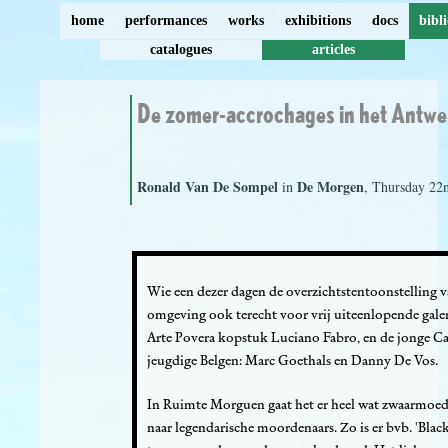
home
performances
works
exhibitions
docs
bibl
catalogues
articles
De zomer-accrochages in het Antwer
Ronald Van De Sompel
De Morgen
in
, Thursday 22
Wie een dezer dagen de overzichtstentoonstelling
omgeving ook terecht voor vrij uiteenlopende galerij
Arte Povera kopstuk Luciano Fabro, en de jonge C
jeugdige Belgen: Marc Goethals en Danny De Vos.
In Ruimte Morguen gaat het er heel wat zwaarmoedi
naar legendarische moordenaars. Zo is er bvb. 'Black