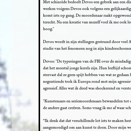
Met schizoïde bedoelt Devos een gebrek aan een di
werken voigens Devos ook volgens een gelijkaardig te
komt iets op gang. De moordenaar raakt opgewonde
terecht. Na een kreatie van mezelf voel ik me ook l
hoog."
Devos wordt in zijn stellingen gesteund door veel A
studie van het fenomeen nog in zijn kinderschoene
Devos: "De typeringen van de FBI over de misdadiger
dat het meestal jonge kerels zijn. Hun leeftijd schom
steevast dal ze geen spijt hebben van wat ze gedaan
negentiende trok ik Europa rond met mijn agressiev
agressief. Alles wat ik deed was shockerend en verst
"Kunstenaars en seriemoordenaars bewandelen tot op
de andere gaat creëren. Soms vraag ik me af waar sc
*Ik denk dat dat verschillende lot iets te maken he
aangemoedigd om aan kunst te doen. Door mijn we