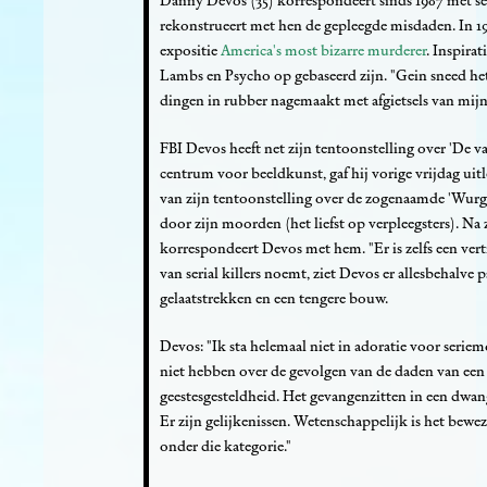
Danny Devos (35) korrespondeert sinds 1987 met ser
rekonstrueert met hen de gepleegde misdaden. In 19
expositie
America's most bizarre murderer
. Inspira
Lambs en Psycho op gebaseerd zijn. "Gein sneed het 
dingen in rubber nagemaakt met afgietsels van mijn 
FBI Devos heeft net zijn tentoonstelling over 'De v
centrum voor beeldkunst, gaf hij vorige vrijdag uit
van zijn tentoonstelling over de zogenaamde 'Wurge
door zijn moorden (het liefst op verpleegsters). Na 
korrespondeert Devos met hem. "Er is zelfs een ver
van serial killers noemt, ziet Devos er allesbehalve 
gelaatstrekken en een tengere bouw.
Devos: "Ik sta helemaal niet in adoratie voor seri
niet hebben over de gevolgen van de daden van een
geestesgesteldheid. Het gevangenzitten in een dwan
Er zijn gelijkenissen. Wetenschappelijk is het bewe
onder die kategorie."