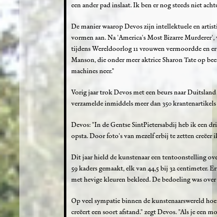
een ander pad inslaat. Ik ben er nog steeds niet achte
De manier waarop Devos zijn intellektuele en artist
vormen aan. Na 'America's Most Bizarre Murderer', 
tijdens Wereldoorlog 11 vrouwen vermoordde en er 
Manson, die onder meer aktrice Sharon Tate op bee
machines neer."
Vorig jaar trok Devos met een beurs naar Duitslan
verzamelde inmiddels meer dan 350 krantenartikels
Devos: "In de Gentse SintPietersabdij heb ik een dr
opsta. Door foto's van mezelf erbij te zetten creëer i
Dit jaar hield de kunstenaar een tentoonstelling ov
59 kaders gemaakt, elk van 44,5 bij 32 centimeter. 
met hevige kleuren bekleed. De bedoeling was over d
Op veel sympatie binnen de kunstenaarswereld hoeft
creëert een soort afstand." zegt Devos. "Als je een