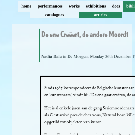
home
performances
works
exhibitions
docs
bibl
catalogues
articles
De ene Creëert, de andere Moordt
Nadia Dala
De Morgen
in
, Monday 26th December 1
Sinds 1987 korrespondeert de Belgische kunstenaar 
en kunstenaars,' vindt hij. 'De ene gaat creëren, de
Het is al enkele jaren aan de gang Seriemoordenaars i
als C'est arrivé près de chez vous, Natural born kill
opgetild tot objekten van kunst.