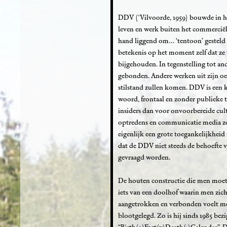
DDV (°Vilvoorde, 1959) bouwde in haa
leven en werk buiten het commerciële
hand liggend om… ‘tentoon’ gesteld 
betekenis op het moment zelf dat ze
bijgehouden. In tegenstelling tot an
gebonden. Andere werken uit zijn oeu
stilstand zullen komen. DDV is een k
woord, frontaal en zonder publieke 
insiders dan voor onvoorbereide cultu
optredens en communicatie media zoa
eigenlijk een grote toegankelijkheid v
dat de DDV niet steeds de behoefte v
gevraagd worden.
De houten constructie die men moet 
iets van een doolhof waarin men zich
aangetrokken en verbonden voelt me
blootgelegd. Zo is hij sinds 1985 bez