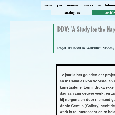
home
performances
works
exhibition
catalogues
article
DDV: 'A Study for the Hap
Roger D'Hondt
Welkunst
in
, Monday 
12 jaar is het geleden dat pro
en installaties kon voorstellen
kunstgalerie. Een indrukwekke
dag aan zijn oeuvre werkt en 
hij nergens en door niemand ge
Annie Gentils (Gallery) heeft d
werk is te interessant en te bela