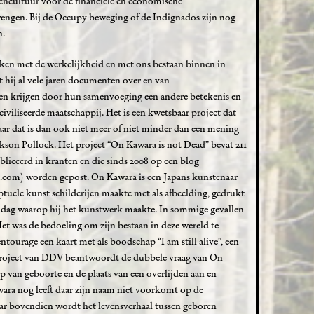
gencultuur voor de financiële en economische
engen. Bij de Occupy beweging of de Indignados zijn nog
n.
aken met de werkelijkheid en met ons bestaan binnen in
t hij al vele jaren documenten over en van
n krijgen door hun samenvoeging een andere betekenis en
iviliseerde maatschappij. Het is een kwetsbaar project dat
ar dat is dan ook niet meer of niet minder dan een mening
ckson Pollock. Het project “On Kawara is not Dead” bevat 211
bliceerd in kranten en die sinds 2008 op een blog
.com) worden gepost. On Kawara is een Japans kunstenaar
ptuele kunst schilderijen maakte met als afbeelding, gedrukt
de dag waarop hij het kunstwerk maakte. In sommige gevallen
Het was de bedoeling om zijn bestaan in deze wereld te
entourage een kaart met als boodschap “I am still alive”, een
 project van DDV beantwoordt de dubbele vraag van On
tip van geboorte en de plaats van een overlijden aan en
wara nog leeft daar zijn naam niet voorkomt op de
ar bovendien wordt het levensverhaal tussen geboren