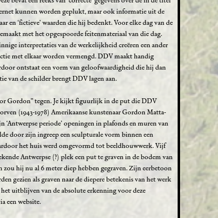
ze bevat een reeks van ‘correcte’ gegevens over de in de titel
ternet kunnen worden geplukt, maar ook informatie uit de
ar en ‘fictieve’ waarden die hij bedenkt. Voor elke dag van de
 gemaakt met het opgespoorde feitenmateriaal van die dag.
nige interpretaties van de werkelijkheid creëren een ander
n fictie met elkaar worden vermengd. DDV maakt handig
door ontstaat een vorm van geloofwaardigheid die hij dan
itie van de schilder brengt DDV lagen aan.
r Gordon” tegen. Je kijkt figuurlijk in de put die DDV
storven (1943-1978) Amerikaanse kunstenaar Gordon Matta-
ijn ‘Antwerpse periode’ openingen in plafonds en muren van
de door zijn ingreep een sculpturale vorm binnen een
rdoor het huis werd omgevormd tot beeldhouwwerk. Vijf
kende Antwerpse (?) plek een put te graven in de bodem van
 zou hij nu al 6 meter diep hebben gegraven. Zijn eerbetoon
en gezien als graven naar de diepere betekenis van het werk
p het uitblijven van de absolute erkenning voor deze
ia een website.