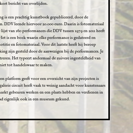
ort bericht van overlijden.
ng is een prachtig kunstboek gepubliceerd, door de
n. DDV leende hiervoor 20.000 euro. Daarin is fotomateriaal
jst van 160 performances die DDV tussen 1979 en 2011 heeft
 Het is een boek waarin elke performance is gedateerd en
titie en fotomateriaal. Voor dit laatste heeft hij beroep
king zijn gesteld door de aanwezigen bij de performances. Je
reren. Het typeert andermaal de zuivere ingesteldheid van
iet tot handelswaar te maken.
en platform geeft voor een overzicht van zijn projecten is
alerie circuit heeft vaak te weinig aandacht voor kunstenaars
markt gebeuren werken en een plaats hebben en verdienen in
had eigenlijk ook in een museum gekund.