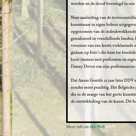
worden en de dood bevestigd in een k
Naar aanleiding van de tentoonstelli
kunstenaar in eigen beheer uitgegeve
opgenomen van de indrukwekkende li
gerealiseerd in verschillende landen.
voorzien van een korte verklarende no
gedaan op foto’s die hem ter beschik
kunt immers niet performen en regist
Danny Devos om zijn performances n
Dat Annie Gentils 12 jaar later DDV e
zonder meer prachtig. Het Belgische g
die in de marge van het grote kunst
de ontwikkeling van de kunst. Dit 
the Web
More info on