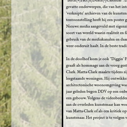
“Birth(+)Fact(x)Death(-)Calendar”. De
gevatte onderwerpen, die van het in
‘verknipte’ archieven van de kunstena
tentoonstelling heeft hij een poster
Nieuwe media aangevuld met eigenzin
soort van wereld waarin realiteit e
gebruik van de mediakanalen en daar
weer onderuit haalt. In de beste trad
In de doolhof kom je ook “Diggin’ Fo
graaft als hommage aan de vroeg ge
Clark. Matta-Clark maakte tijdens z
leegstaande woningen. Hij ontwikkel
architectonische woonomgeving waa
jaar geleden begon DDV op een onbe
een gebouw. Volgens de videobeelden
aan de overleden kunstenaar kan word
van Matta-Clark of als een kritiek o
kunstenaar. Het project is te volgen v