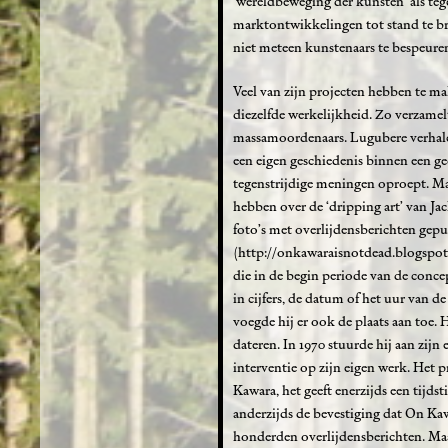
‘wereldbeweging der kunsten’ als te
marktontwikkelingen tot stand te br
niet meteen kunstenaars te bespeure
Veel van zijn projecten hebben te m
diezelfde werkelijkheid. Zo verzamel
massamoordenaars. Lugubere verhale
een eigen geschiedenis binnen een gec
tegenstrijdige meningen oproept. Ma
hebben over de ‘dripping art’ van Ja
foto’s met overlijdensberichten gepu
(http://onkawaraisnotdead.blogspot
die in de begin periode van de conce
in cijfers, de datum of het uur van 
voegde hij er ook de plaats aan toe. 
dateren. In 1970 stuurde hij aan zijn 
interventie op zijn eigen werk. Het
Kawara, het geeft enerzijds een tijds
anderzijds de bevestiging dat On Ka
honderden overlijdensberichten. Ma