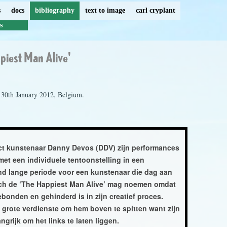
s
docs
bibliography
text to image
carl cryplant
s
piest Man Alive'
30th January 2012, Belgium.
ject kunstenaar Danny Devos (DDV) zijn performances
 met een individuele tentoonstelling in een
nd lange periode voor een kunstenaar die dag aan
zich de ‘The Happiest Man Alive’ mag noemen omdat
bonden en gehinderd is in zijn creatief proces.
e grote verdienste om hem boven te spitten want zijn
ngrijk om het links te laten liggen.