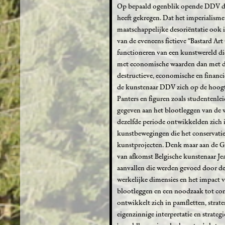
Op bepaald ogenblik opende DDV de fi
heeft gekregen. Dat het imperialism
maatschappelijke desoriëntatie ook 
van de eveneens fictieve “Bastard Ar
functioneren van een kunstwereld die
met economische waarden dan met de
destructieve, economische en financië
de kunstenaar DDV zich op de hoogt
Panters en figuren zoals studentenle
gegeven aan het blootleggen van de 
dezelfde periode ontwikkelden zich 
kunstbewegingen die het conservati
kunstprojecten. Denk maar aan de G
van afkomst Belgische kunstenaar Jea
aanvallen die werden gevoed door de
werkelijke dimensies en het impact 
blootleggen en een noodzaak tot conc
ontwikkelt zich in pamfletten, stra
eigenzinnige interpretatie en strate