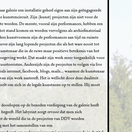
r galerie een installatie geheel eigen aan zijn geëngageerde
 kunstencircuit. Zijn (kunst) projecten zijn niet voor de
te worden. De meeste, vooral zijn performances, hebben een
 tot stand komen en worden vervolgens als archiefmateriaal
dere kunstvormen zijn de performances aan tijd en ruimte
vre zijn lang lopende projecten die als het ware nooit tot
unstenaar die in de ruwe maar positieve betekenis van het
toegeving werkt. Dat maakt zijn werk meer toegankelijk voor
urtoeristen. Anderzijds zijn de projecten te volgen via live
ls internet, facebook, blogs, mails… waarmee de kunstenaar
an zijn werk nastreeft. Het is wellicht door deze dualiteit
oelt om zich in de legale kunstzone op te stellen. Hij moet
doorlopen op de beneden verdieping van de galerie heeft
 begeeft. Het labyrint zorgt ervoor dat men zich
t de wereld die in de projecten van DDV worden
ig met het samenstellen van een