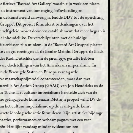
ctieve “Bastard Art Gallery” waarin zijn werk een plaats
e als instrument van inmenging, beïnvloeding en
in de kunstwereld aanwezig is, leidde DDV tot de oprichting
t Gruppe’. Dit project formuleert bedenkingen over het
 zelf geleid wordt door een establishment dat meer begaan is
 inhoudelijke. De verschilpunten met de huidige
le crisissen zijn miniem. In de “Bastard Art Gruppe’ plaatst
e van groeperingen als de Baader Meinhof Gruppe, de Black
ider Rudi Dutschke die in de jaren 1970 gestalte hebben
ware doelstellingen van het Amerikaans imperialisme. In
in de Verenigde Staten en Europa avant-garde
eve maatschappijmodel contesteerden, maar dan met
uerrilla Art Action Groep (GAAG) van Jon Hendricks en de
n Toche. Het cultuur imperialisme herstelde zich van de
ze geëngageerde kunstenaars. Met zijn project wil DDV de
van het cultuur imperialisme op de avant-garde kunst
rete ideologische actie formuleren. Zijn artistieke bijdrage
tenacties, performances en webcampagnes met een zeer
gieën. Het lijkt vandaag minder evident om een