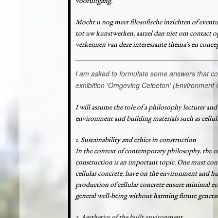
vooruitgang.
Mocht u nog meer filosofische inzichten of event
tot uw kunstwerken, aarzel dan niet om contact o
verkennen van deze interessante thema's en conce
I am asked to formulate some answers that could
exhibition '
Omgeving Celbeton’ (
Environment 
I will assume the role of a philosophy lecturer an
environment and building materials such as cellula
1. Sustainability and ethics in construction
In the context of contemporary philosophy, the co
construction is an important topic. One must cons
cellular concrete, have on the environment and h
production of cellular concrete ensure minimal ec
general well-being without harming future genera
2. Aesthetics of the built environment