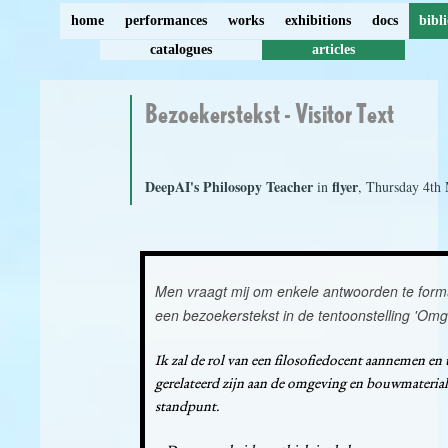
home
performances
works
exhibitions
docs
bibl
catalogues
articles
Bezoekerstekst - Visitor Text
DeepAI's Philosopy Teacher
flyer
in
, Thursday 4th
Men vraagt mij om enkele antwoorden te form
een bezoekerstekst in de tentoonstelling 'Omg
Ik zal de rol van een filosofiedocent aannemen en
gerelateerd zijn aan de omgeving en bouwmateriale
standpunt.